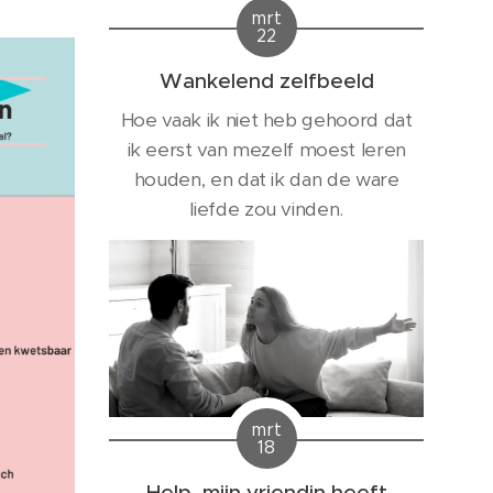
estaat,
mrt
ersoon
22
en?
Wankelend zelfbeeld
Hoe vaak ik niet heb gehoord dat
ik eerst van mezelf moest leren
houden, en dat ik dan de ware
liefde zou vinden.
mrt
18
Help, mijn vriendin heeft