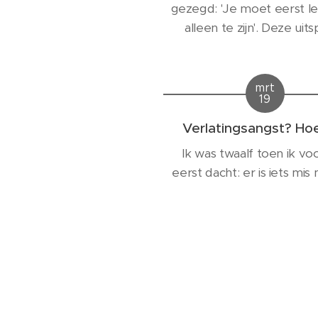
gezegd: 'Je moet eerst l
ver de stoep richting de
alleen te zijn'. Deze uit
ijssalon....
bezorgde mij altijd enorm
Ik ervaarde het juist pr
andersom. Juist doordat
mrt
19
vroeg en te jong op mez
aangewezen en doordat 
Verlatingsangst? Ho
veel en te vaak alleen
Ik was twaalf toen ik vo
geweest met mijn mijn pijn
eerst dacht: er is iets mis 
zoveel...