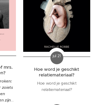
jul 21
of mrs.
Hoe word je geschikt
en?
relatiemateriaal?
roken:
Hoe word je geschikt
r zoiets
relatiemateriaal?
een
n zijn