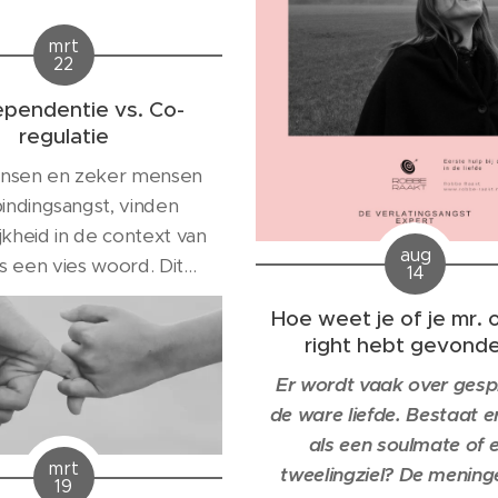
mrt
22
pendentie vs. Co-
regulatie
nsen en zeker mensen
indingsangst, vinden
jkheid in de context van
aug
es een vies woord. Dit
14
r niks mis is met gezonde
Hoe weet je of je mr. 
ijdse afhankelijkheid,
right hebt gevond
bij twee autonome
Er wordt vaak over gesp
en aan elkaar verbonden
de ware liefde. Bestaat e
fhankelijk van elkaar voor
als een soulmate of 
ijdse liefde, affectie,
mrt
tweelingziel? De meninge
eborgenheid, waardering
19