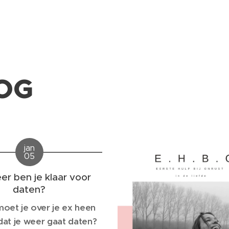
OG
jan
05
r ben je klaar voor
daten?
oet je over je ex heen
dat je weer gaat daten?