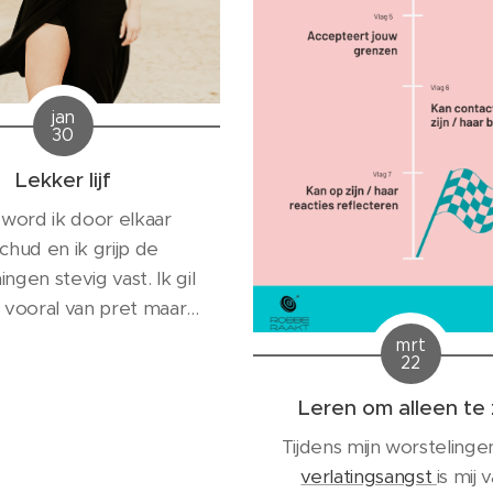
jan
30
Lekker lijf
word ik door elkaar
chud en ik grijp de
ngen stevig vast. Ik gil
, vooral van pret maar
it angst dat de kleine
mrt
22
s vast komen te zitten
 kinderkopjes en ik met
Leren om alleen te 
al naar voren kukel. Mijn
Tijdens mijn worsteling
n rent en duwt me met
verlatingsangst
is mij 
aart vooruit en scheurt