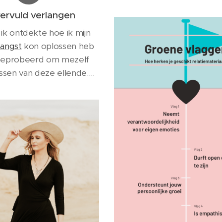
verdeeld. En als het al b
en intimiteit....
ervuld verlangen
zijn relaties met deze p
dan vrij van problem
ik ontdekte hoe ik mijn
sangst
kon oplossen heb
 geprobeerd om mezelf
ossen van deze ellende.
en gegeven moment
k samen met een coach
jn verlatingsangst te
oeken. We werkten al
je samen maar de angst
ehoorlijk hardnekkig.