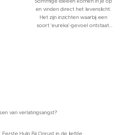
Sommige ideeën komen in je op
en vinden direct het levenslicht.
Het zijn inzichten waarbij een
soort 'eureka'-gevoel ontstaat,
omdat ze zo verrassend
eenvoudig zijn en je voelt
gewoon dat ze kloppen. Dit zijn
de ingevingen van binnenuit,
vanuit jouw innerlijke kern.
ssen van verlatingsangst?
Eerste Hulp Bij Onrust in de liefde.