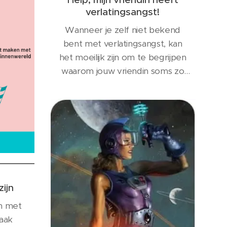
verlatingsangst!
Wanneer je zelf niet bekend
bent met verlatingsangst, kan
het moeilijk zijn om te begrijpen
waarom jouw vriendin soms zo
moeilijk doet. Je gaat toch
gewoon een biertje drinken met
vrienden, wat is het probleem?
Dat is geen probleem. Het is niet
de bedoeling dat jij jouw leven
aanpast omdat jouw geliefde
bang is en moeite heeft met...
zijn
en met
vaak