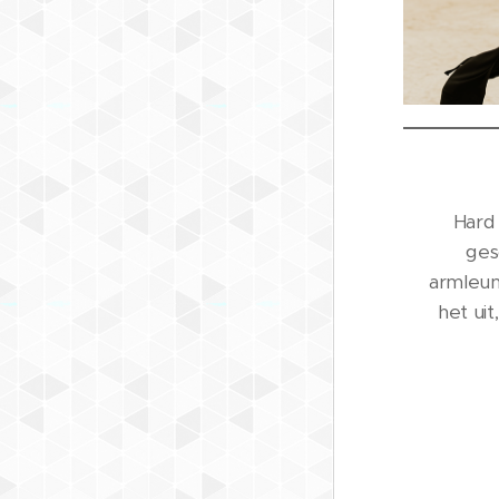
Hard 
ges
armleuni
het uit
deels u
wieltje
tussen de
stoel en 
vriendi
volle v