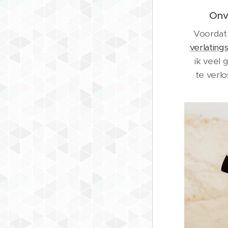
Onv
Voordat 
verlating
ik veel
te verl
Op e
werkte i
om mi
onderz
een tijd
was b