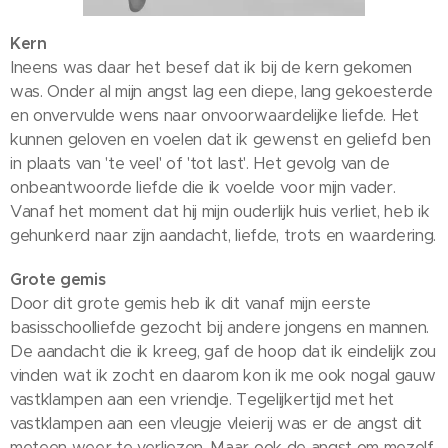
Kern
Ineens was daar het besef dat ik bij de kern gekomen
was. Onder al mijn angst lag een diepe, lang gekoesterde
en onvervulde wens naar onvoorwaardelijke liefde. Het
kunnen geloven en voelen dat ik gewenst en geliefd ben
in plaats van 'te veel' of 'tot last'. Het gevolg van de
onbeantwoorde liefde die ik voelde voor mijn vader.
Vanaf het moment dat hij mijn ouderlijk huis verliet, heb ik
gehunkerd naar zijn aandacht, liefde, trots en waardering.
Grote gemis
Door dit grote gemis heb ik dit vanaf mijn eerste
basisschoolliefde gezocht bij andere jongens en mannen.
De aandacht die ik kreeg, gaf de hoop dat ik eindelijk zou
vinden wat ik zocht en daarom kon ik me ook nogal gauw
vastklampen aan een vriendje. Tegelijkertijd met het
vastklampen aan een vleugje vleierij was er de angst dit
meteen weer te verliezen. Maar ook de angst om mezelf