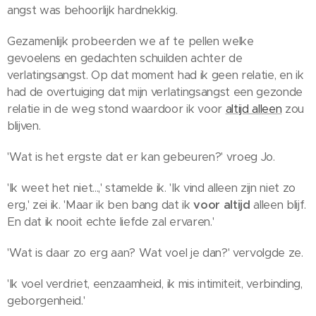
angst was behoorlijk hardnekkig.
Gezamenlijk probeerden we af te pellen welke
gevoelens en gedachten schuilden achter de
verlatingsangst. Op dat moment had ik geen relatie, en ik
had de overtuiging dat mijn verlatingsangst een gezonde
relatie in de weg stond waardoor ik voor
altijd alleen
zou
blijven.
'Wat is het ergste dat er kan gebeuren?' vroeg Jo.
'Ik weet het niet...,' stamelde ik. 'Ik vind alleen zijn niet zo
erg,' zei ik. 'Maar ik ben bang dat ik
voor altijd
alleen blijf.
En dat ik nooit echte liefde zal ervaren.'
'Wat is daar zo erg aan? Wat voel je dan?' vervolgde ze.
'Ik voel verdriet, eenzaamheid, ik mis intimiteit, verbinding,
geborgenheid.'